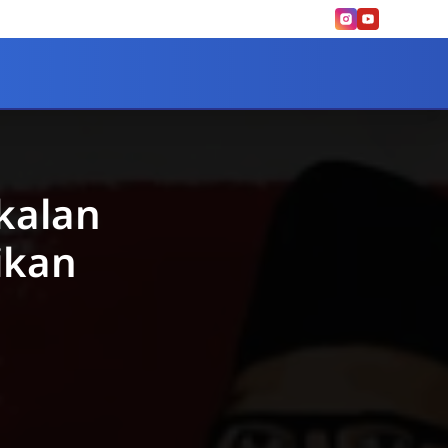
kalan
ikan