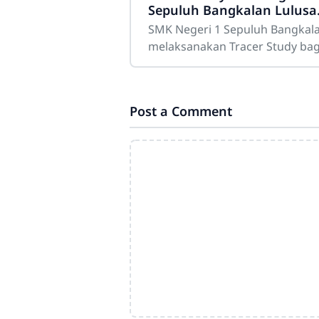
Sepuluh Bangkalan Lulusa
Tahun 2025
SMK Negeri 1 Sepuluh Bangkal
melaksanakan Tracer Study bag
lulusan Tahun 2025 sebagai
bagian dari komitmen sekolah
dalam meningkatkan kualitas
Post a Comment