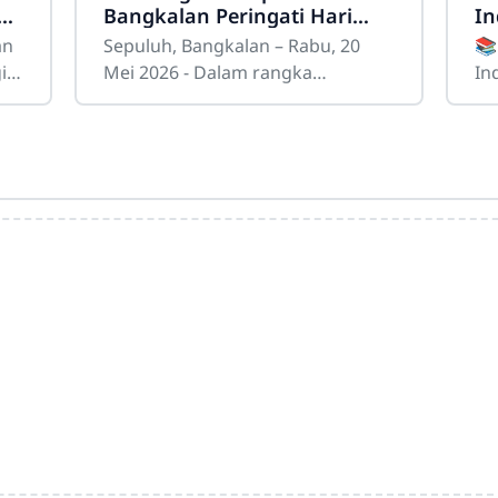
n
Bangkalan Peringati Hari
In
Kebangkitan Nasional
Ak
an
Sepuluh, Bangkalan – Rabu, 20
📚
dengan Melaksanakan
i
Mei 2026 - Dalam rangka
Industri!
Upacara Bendera
memperingati Hari Kebangkitan
Te
Nasional (Harkitnas) Tahun 2026,
(T
keluarga besar SMK Negeri 1
be