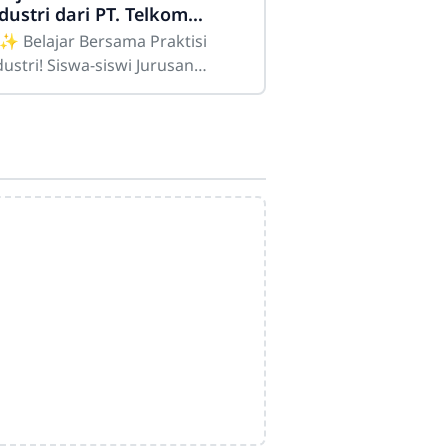
dustri dari PT. Telkom
ses Surabaya
✨ Belajar Bersama Praktisi
 Siswa-siswi Jurusan
knik Komputer dan Jaringan
KJ) SMKN 1 Sepuluh Bangkalan
rkesempatan mengikuti
Admin
Online