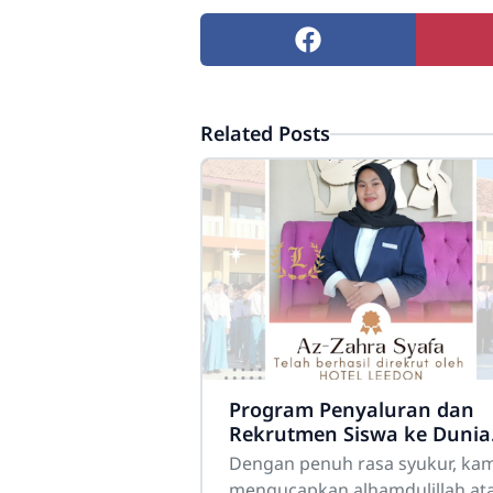
Related Posts
Program Penyaluran dan
Rekrutmen Siswa ke Dunia
Kerja
Dengan penuh rasa syukur, kam
mengucapkan alhamdulillah at