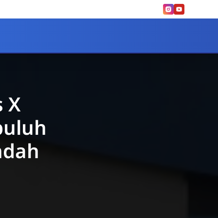
s X
puluh
ndah