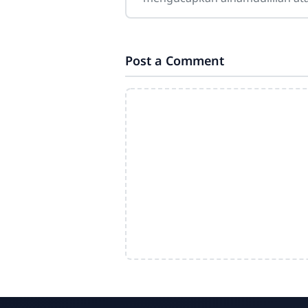
keberhasilan ananda yang tela
diterima bekerja. Semoga lang
awal ini menjadi pintu
Post a Comment