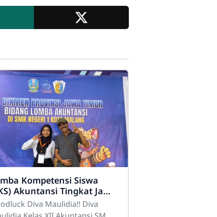
mba Kompetensi Siswa
KS) Akuntansi Tingkat Jawa
mur
dluck Diva Maulidia!! Diva
ulidia Kelas XII Akuntansi SMK