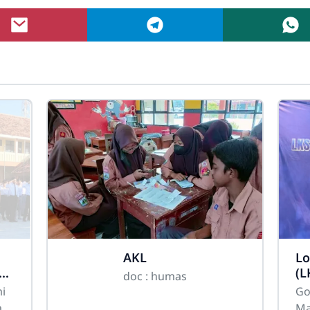
AKL
Lo
(L
doc : humas
Ti
i
Goo
as
Ma