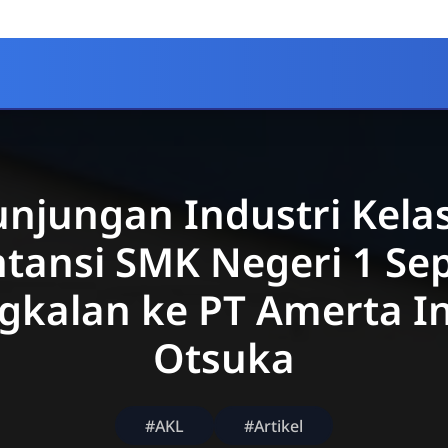
njungan Industri Kela
tansi SMK Negeri 1 Se
gkalan ke PT Amerta I
Otsuka
#AKL
#Artikel