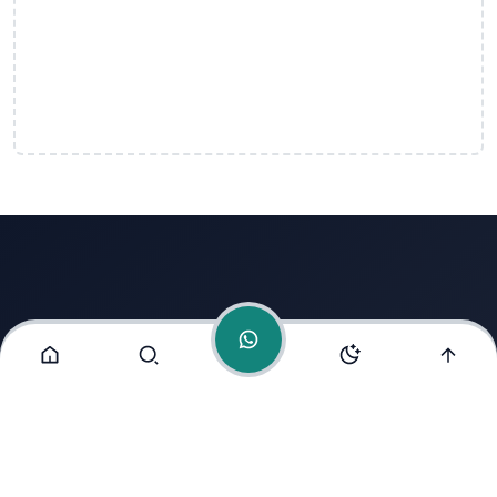
Admin
Online
Alamat Kami
Jl. Raya Sepulu No.89 A, Sepuluh, Sepulu, Kec. Sepulu,
Kabupaten Bangkalan, Jawa Timur 69154