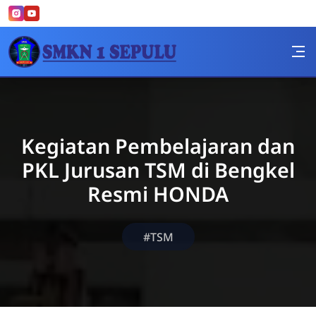
Skip to Content
SMK Negeri 1 Sepuluh
Kegiatan Pembelajaran dan
PKL Jurusan TSM di Bengkel
Resmi HONDA
#TSM