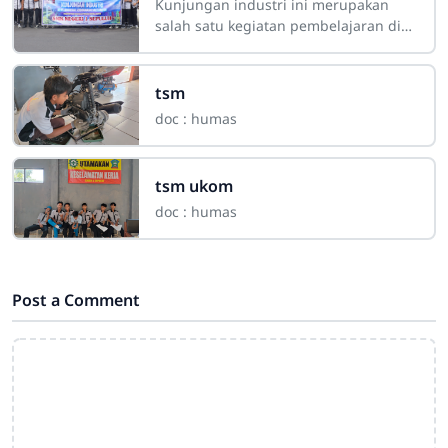
Cendrawasih Sakti Motor
Kunjungan industri ini merupakan
salah satu kegiatan pembelajaran di
luar kelas yang dilaksanakan oleh
siswa-siswi Jurusan Teknik Sepeda
Motor SMK
tsm
doc : humas
tsm ukom
doc : humas
Post a Comment